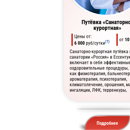
Путёвка «Санаторн
курортная»
Цены от:
от
10
(?)
6 000
руб/сутки
Санаторно-курортная путёвка 
санатории «Россия» в Ессенту
включает в себя эффективны
оздоровительные процедуры, 
как физиотерапия, бальнеотер
ароматерапия, психотерапия,
климатолечение, орошения, м
ингаляции, ЛФК, терренкуры,
лечебные диеты и многое дру
Подробнее