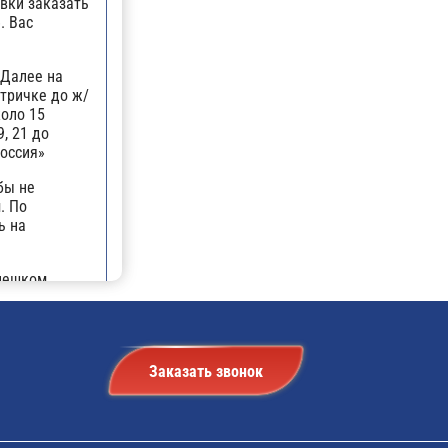
вки заказать
. Вас
 Далее на
ктричке до ж/
коло 15
, 21 до
Россия»
бы не
. По
ь на
 пешком
 такси № 9,
рий «Россия».
 идут
Заказать звонок