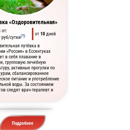
вка «Оздоровительная»
 от:
от
10
дней
(?)
0
руб/сутки
вительная путёвка в
ии «Россия» в Ессентуках
ет в себя плавание в
не, групповую лечебную
туру, активные прогулки по
курам, сбалансированное
еское питание и употребление
льной воды. За состоянием
ов следят врач-терапевт и
тра.
Подробнее