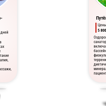
о-
Путё
Цены
5 80
дней
Оздоро
санатор
в
включа
ках
бассей
е
физкуль
такие
террен
апия,
диетич
минера
ассажи,
пациент
медсес
гое.