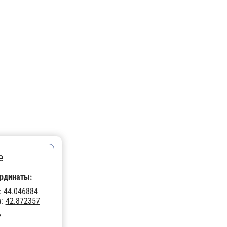
е
рдинаты:
:
44.046884
а:
42.872357
»