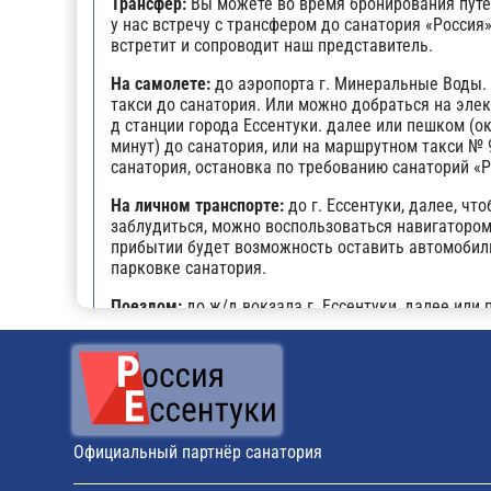
Трансфер:
Вы можете во время бронирования путё
у нас встречу с трансфером до санатория «Россия»
встретит и сопроводит наш представитель.
На самолете:
до аэропорта г. Минеральные Воды.
такси до санатория. Или можно добраться на эле
д станции города Ессентуки. далее или пешком (о
минут) до санатория, или на маршрутном такси № 9
санатория, остановка по требованию санаторий «
На личном транспорте:
до г. Ессентуки, далее, что
заблудиться, можно воспользоваться навигатором
прибытии будет возможность оставить автомобил
парковке санатория.
Поездом:
до ж/д вокзала г. Ессентуки, далее или
(около 15 минут) до санатория, или на маршрутном
21 до санатория, остановка по требованию санато
Общественный транспорт:
До санатория «Россия»
маршрутное такси № 9, 21
Официальный партнёр санатория