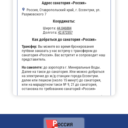
Адрес санатория «Россия»
Россия, Ставропольский край, г. Ессентуки, ул.
Разумовского 7
Координаты:
Широта:
44.046884
Долгота:
42.872357
Как добраться до санатория «Россия»
Трансфер:
Вы можете во время бронирования
путёвки заказать у нас встречу с трансфером до
санатория «Россия». Вас встретит и сопроводит наш
представитель.
На самолете:
до аэропорта г. Минеральные Воды.
Далее на такси до санатория. Или можно добраться
на электричке до ж/д станции города Ессентуки.
далее или пешком (около 15 минут) до санатория,
или на маршрутном такси № 9, 21 до санатория,
остановка по требованию санаторий «Россия»
На личном транспорте:
до г. Ессентуки, далее, чтобы
не заблудиться, можно воспользоваться
навигатором. По прибытии будет возможность
оставить автомобиль на парковке санатория.
Поездом:
до ж/д вокзала г. Ессентуки, далее или
пешком (около 15 минут) до санатория, или на
маршрутном такси № 9, 21 до санатория, остановка