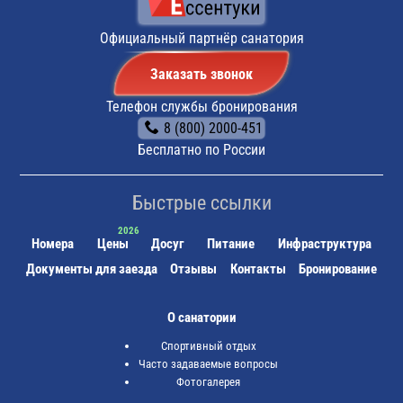
по требованию санаторий «Россия».
Общественный транспорт:
До санатория «Россия»
Официальный партнёр санатория
идут маршрутное такси № 9, 21
Заказать звонок
Телефон службы бронирования
8 (800) 2000-451
Бесплатно по России
Быстрые ссылки
Номера
Цены
Досуг
Питание
Инфраструктура
Документы для заезда
Отзывы
Контакты
Бронирование
О санатории
Спортивный отдых
Часто задаваемые вопросы
Фотогалерея