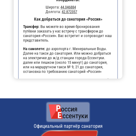
Широта:
44.046884
Долгота:
42.872357
Как добраться до санатория «Россия»
Трансфер:
Вы можете во время бронирования
путёвки заказать у нас встречу с трансфером до
санатория «Россия». Вас встретит и сопроводит наш
представитель.
На самолете:
до аэропорта г. Минеральные Воды.
Далее на такси до санатория. Или можно добраться
на электричке до ж/д станции города Ессентуки.
далее или пешком (около 15 минут) до санатория,
или на маршрутном такси № 9, 21 до санатория,
остановка по требованию санаторий «Россия»
На личном транспорте:
до г. Ессентуки, далее, чтобы
не заблудиться, можно воспользоваться
навигатором. По прибытии будет возможность
оставить автомобиль на парковке санатория.
Поездом:
до ж/д вокзала г. Ессентуки, далее или
пешком (около 15 минут) до санатория, или на
маршрутном такси № 9, 21 до санатория, остановка
по требованию санаторий «Россия».
Общественный транспорт:
До санатория «Россия»
Официальный партнёр санатория
идут маршрутное такси № 9, 21